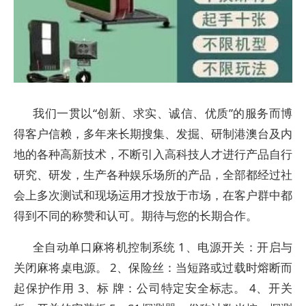
我们一贯以“创新、求实、诚信、优质”的服务而博
得客户信赖，多年来长期搜集、发掘、研制港澳台及内
地的各种高新技术，不断引入高科技人才进行产品自行
研究、研发，生产各种娱乐场所的产品，全部都经过社
会上多次测试和现场运用才投放于市场，在客户群中都
得到不同的称赞和认可。期待与您的长期合作。
全自动单口麻将机控制系统 1、电源开关：开启与
关闭麻将桌电源。 2、保险丝：当短路或过载时熔断而
起保护作用 3、标 牌：公司特定安全标志。 4、开关