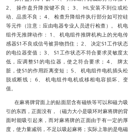
2、 操作盘升降按键不良； 3、 HL安装不到位或松
动、品质不良； 4、 检查升降组件执行部分如可控硅
等元件（注意：应由电器专业人员进行检查）。 机电
组件无推牌动作： 1、 机电组件推牌机构上的光电传
感器S1不良或信号被异物挡住； 2、 决定S1工作状态
的电位器变值； 3、 S1工作状态不符合要求灵敏度太
低，应调整S1的电位器，使之符合要求； 4、 牌太
脏，使S1的作用距离变短； 5、 机电组件电机插头松
脱或断线； 6、 机电组件电机或移相电容损坏、变
值。
在麻将牌背面上的贴面层含有磁铁等可以和磁力吸
引的东西，正面没有，（磁力大小是吸环对麻将牌的背
面时能吸引起来，而对麻将牌的正面由于有一定的厚
度，使力量减弱，不足以吸起麻将；实际上靠的是电磁